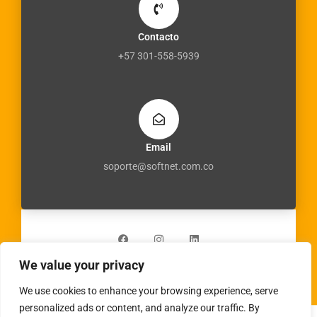
Contacto
+57 301-558-5939
Email
soporte@softnet.com.co
F
I
L
a
n
i
c
s
n
e
t
k
b
a
e
We value your privacy
o
g
d
o
r
i
k
a
n
We use cookies to enhance your browsing experience, serve
m
personalized ads or content, and analyze our traffic. By