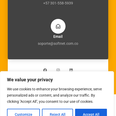
+57 301-558-5939
Email
soporte@softnet.com.co
F
I
L
a
n
i
c
s
n
e
t
k
b
a
e
We value your privacy
o
g
d
o
r
i
k
a
n
We use cookies to enhance your browsing experience, serve
m
personalized ads or content, and analyze our traffic. By
clicking "Accept All", you consent to our use of cookies.
Copyright © 2026 | Powered by
virtualgrafico.online
Customize
Reject All
Accept All