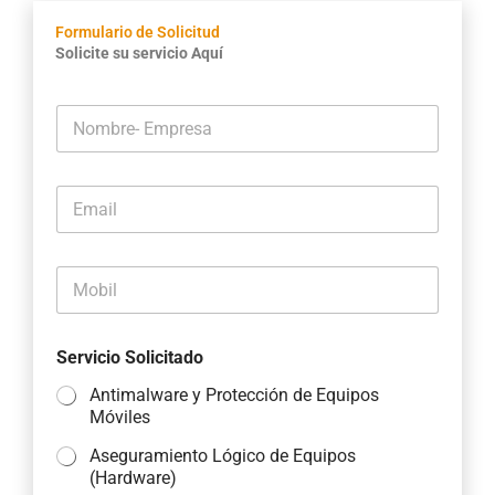
Formulario de Solicitud
Solicite su servicio Aquí
N
o
m
b
E
r
m
e
a
-
i
E
M
l
m
o
*
p
b
r
i
e
Servicio Solicitado
l
s
*
a
Antimalware y Protección de Equipos
*
Móviles
Aseguramiento Lógico de Equipos
(Hardware)