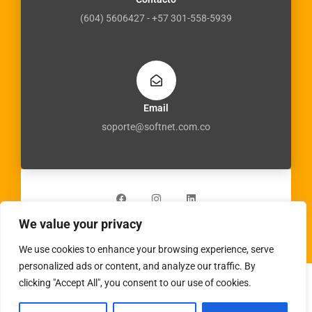
(604) 5606427 - +57 301-558-5939
Email
soporte@softnet.com.co
F
I
L
a
n
i
c
s
n
e
t
k
b
a
e
We value your privacy
o
g
d
o
r
i
k
a
n
We use cookies to enhance your browsing experience, serve
m
personalized ads or content, and analyze our traffic. By
clicking "Accept All", you consent to our use of cookies.
Copyright © 2026 | Powered by
virtualgrafico.online