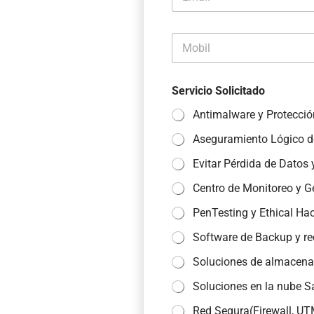
m
e
a
-
i
E
M
l
m
o
*
p
b
r
i
e
Servicio Solicitado
l
s
*
a
Antimalware y Protecció
*
Aseguramiento Lógico d
Evitar Pérdida de Datos
Centro de Monitoreo y G
PenTesting y Ethical Ha
Software de Backup y r
Soluciones de almacen
Soluciones en la nube S
Red Segura(Firewall, UTM