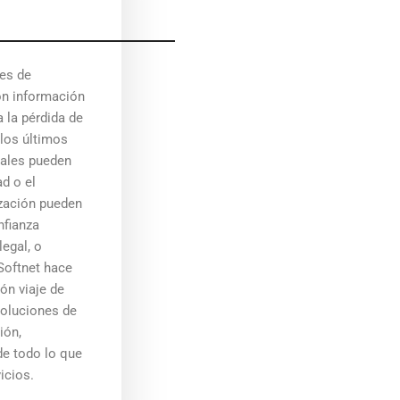
nes de
on información
a la pérdida de
 los últimos
uales pueden
ad o el
ización pueden
nfianza
legal, o
Softnet hace
ón viaje de
oluciones de
ión,
de todo lo que
icios.