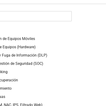
n de Equipos Móviles
e Equipos (Hardware)
 y Fuga de Información (DLP)
estión de Seguridad (SOC)
cking
ecuperación
amiento
aas
, NAC, IPS, Filtrado Web)