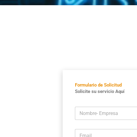
Formulario de Solicitud
Solicite su servicio Aquí
N
o
m
b
E
r