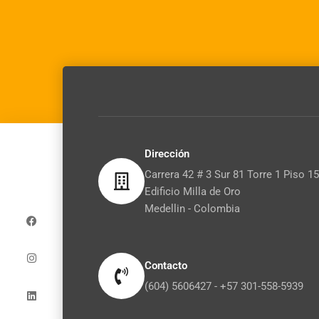
Dirección
Carrera 42 # 3 Sur 81 Torre 1 Piso 15
Edificio Milla de Oro
F
I
L
a
n
i
Medellin - Colombia
c
s
n
e
t
k
b
a
e
o
g
d
o
r
i
Contacto
k
a
n
m
(604) 5606427 - +57 301-558-5939