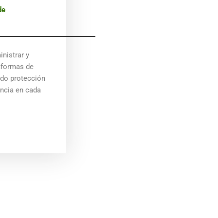
de
nistrar y
taformas de
ndo protección
encia en cada