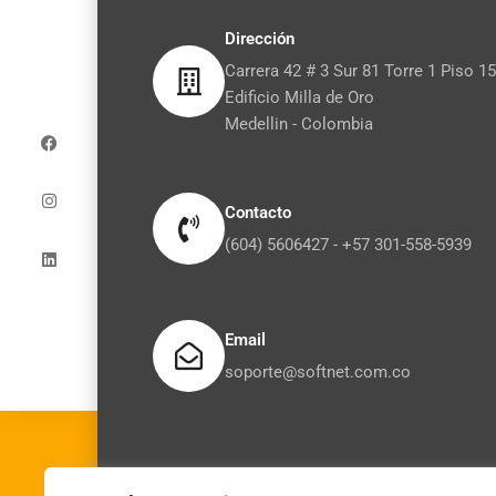
Dirección
Carrera 42 # 3 Sur 81 Torre 1 Piso 15
Edificio Milla de Oro
F
I
L
a
n
i
Medellin - Colombia
c
s
n
e
t
k
b
a
e
o
g
d
o
r
i
Contacto
k
a
n
m
(604) 5606427 - +57 301-558-5939
Email
soporte@softnet.com.co