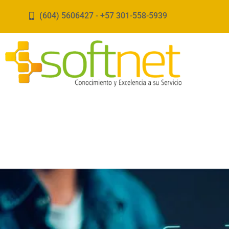
Ir
(604) 5606427 - +57 301-558-5939
al
contenido