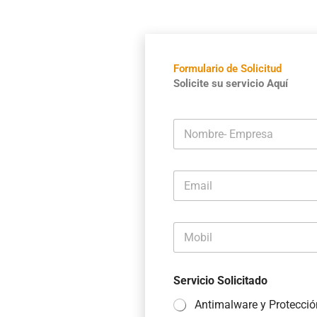
Formulario de Solicitud
Solicite su servicio Aquí
N
o
m
b
E
r
m
e
a
-
i
E
M
l
m
o
*
p
b
r
i
e
Servicio Solicitado
l
s
*
a
Antimalware y Protecció
*