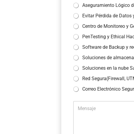
Aseguramiento Lógico d
Evitar Pérdida de Datos
Centro de Monitoreo y G
PenTesting y Ethical Ha
Software de Backup y r
Soluciones de almacen
Soluciones en la nube S
Red Segura(Firewall, UTM
Correo Electrónico Segur
M
e
n
s
a
j