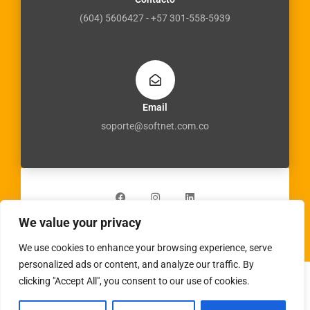
(604) 5606427 - +57 301-558-5939
Email
soporte@softnet.com.co
F
I
L
a
n
i
c
s
n
e
t
k
b
a
e
We value your privacy
o
g
d
o
r
i
k
a
n
We use cookies to enhance your browsing experience, serve
m
personalized ads or content, and analyze our traffic. By
clicking "Accept All", you consent to our use of cookies.
Copyright © 2026 | Powered by
virtualgrafico.online