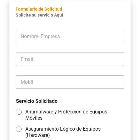
Formulario de Solicitud
Solicite su servicio Aquí
N
o
m
b
E
r
m
e
a
-
i
E
M
l
m
o
*
p
b
r
i
e
Servicio Solicitado
l
s
*
a
Antimalware y Protección de Equipos
*
Móviles
Aseguramiento Lógico de Equipos
(Hardware)