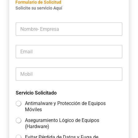
Formulario de Solicitud
Solicite su servicio Aquí
N
o
m
b
E
r
m
e
a
-
i
E
M
l
m
o
*
p
b
r
i
e
Servicio Solicitado
l
s
*
a
Antimalware y Protección de Equipos
*
Móviles
Aseguramiento Lógico de Equipos
(Hardware)
Evitar Pérdida de Datos y Fuga de