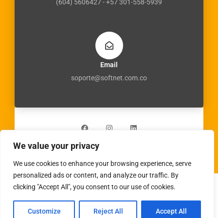
(604) 5606427 - +57 301-558-5939
Email
soporte@softnet.com.co
F
I
L
a
n
i
c
s
n
e
t
k
b
a
e
We value your privacy
o
g
d
o
r
i
k
a
n
We use cookies to enhance your browsing experience, serve
m
personalized ads or content, and analyze our traffic. By
clicking "Accept All", you consent to our use of cookies.
Copyright © 2026 | Powered by
virtualgrafico.online
Customize
Reject All
Accept All