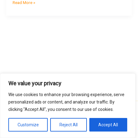
backups
Read More »
frente
a
los
ciberataques
We value your privacy
We use cookies to enhance your browsing experience, serve
personalized ads or content, and analyze our traffic. By
clicking "Accept All", you consent to our use of cookies.
Copyright © 2026 | Powered by
virtualgrafico.online
Customize
Reject All
Accept All