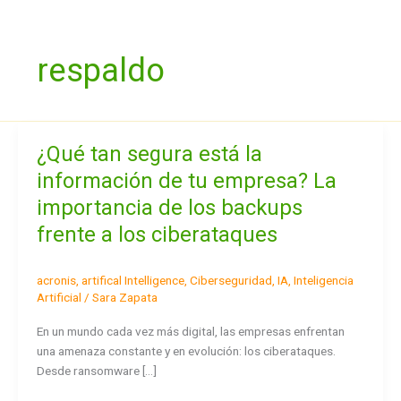
Ir
al
contenido
respaldo
¿Qué tan segura está la
¿Qué
tan
información de tu empresa? La
segura
importancia de los backups
está
la
frente a los ciberataques
información
de
acronis
,
artifical Intelligence
,
Ciberseguridad
,
IA
,
Inteligencia
tu
Artificial
/
Sara Zapata
empresa?
La
En un mundo cada vez más digital, las empresas enfrentan
importancia
una amenaza constante y en evolución: los ciberataques.
de
Desde ransomware […]
los