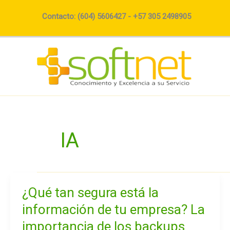
Ir
Contacto: (604) 5606427 - +57 305 2498905
al
contenido
IA
¿Qué tan segura está la
¿Qué
tan
información de tu empresa? La
segura
importancia de los backups
está