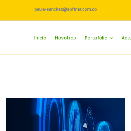
paula-sanchez@softnet.com.co
Inicio
Nosotros
Portafolio
Act
La
próxima
ola
de
Inteligencia