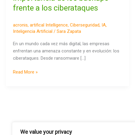
la
frente a los ciberataques
información
de
acronis
,
artifical Intelligence
,
Ciberseguridad
,
IA
,
tu
Inteligencia Artificial
/
Sara Zapata
empresa?
La
En un mundo cada vez más digital, las empresas
importancia
enfrentan una amenaza constante y en evolución: los
de
ciberataques. Desde ransomware […]
los
backups
Read More »
frente
a
los
ciberataques
We value your privacy