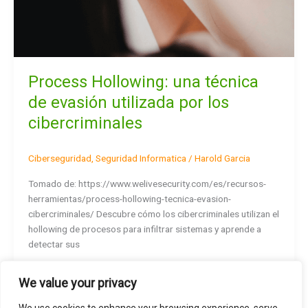
Process Hollowing: una técnica
de evasión utilizada por los
cibercriminales
Ciberseguridad
,
Seguridad Informatica
/
Harold Garcia
Tomado de: https://www.welivesecurity.com/es/recursos-
herramientas/process-hollowing-tecnica-evasion-
cibercriminales/ Descubre cómo los cibercriminales utilizan el
hollowing de procesos para infiltrar sistemas y aprende a
detectar sus
Read More »
We value your privacy