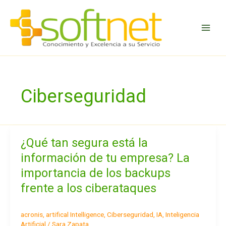
Ir
al
contenido
Ciberseguridad
¿Qué tan segura está la
¿Qué
tan
información de tu empresa? La
segura
importancia de los backups
está
la
frente a los ciberataques
información
de
acronis
,
artifical Intelligence
,
Ciberseguridad
,
IA
,
Inteligencia
tu
Artificial
/
Sara Zapata