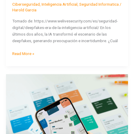
Ciberseguridad
,
Inteligencia Artificial
,
Seguridad Informatica
/
Harold Garcia
Tomado de: https://www.welivesecurity.com/es/seguridad-
digital/deepfakes-era-de-la-inteligencia-artificial/ En los
últimos dos años, la IA transformó el escenario de las
deepfakes, generando preocupación e incertidumbre. ¿Cuál
Read More »
Alerta
de
estafa:
Circulan
ofertas
falsas
de
trabajo
en