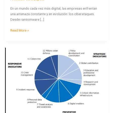
empresa?
La
En un mundo cada vez más digital, las empresas enfrentan
importancia
una amenaza constante y en evolución: los ciberataques.
de
Desde ransomware […]
los
backups
Read More »
frente
a
los
El
ciberataques
indice
Nacional
de
Ciberseguridad
(NCSI)
y
como
esta
Latinoamérica
a
nivel