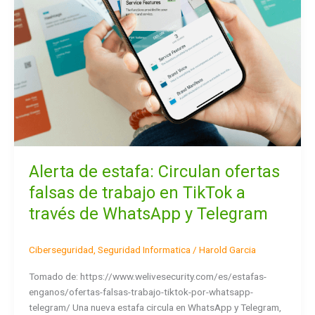
TikTok
a
través
de
WhatsApp
y
Telegram
Alerta de estafa: Circulan ofertas
falsas de trabajo en TikTok a
través de WhatsApp y Telegram
Ciberseguridad
,
Seguridad Informatica
/
Harold Garcia
Tomado de: https://www.welivesecurity.com/es/estafas-
enganos/ofertas-falsas-trabajo-tiktok-por-whatsapp-
telegram/ Una nueva estafa circula en WhatsApp y Telegram,