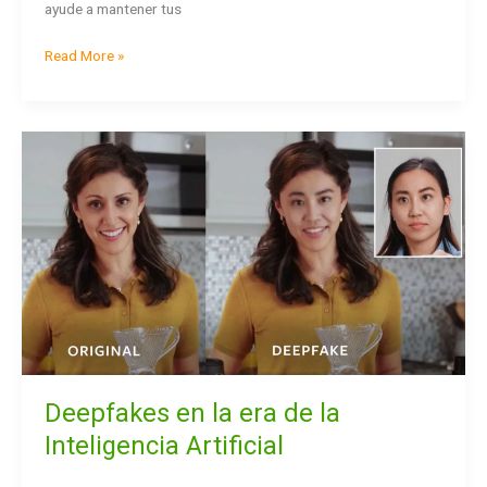
ayude a mantener tus
Read More »
Deepfakes
en
la
era
de
la
Inteligencia
Artificial
Deepfakes en la era de la
Inteligencia Artificial