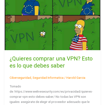
Esto
es
lo
que
debes
saber
¿Quieres comprar una VPN? Esto
es lo que debes saber
Ciberseguridad
,
Seguridad Informatica
/
Harold Garcia
Tomado
de: https://www.welivesecurity.com/es/privacidad/quieres-
comprar-vpn-esto-debes-saber/ No todas las VPN son
iguales: asegúrate de elegir el proveedor adecuado que le