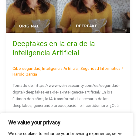
la
Inteligencia
Artificial
Deepfakes en la era de la
Inteligencia Artificial
Ciberseguridad
,
Inteligencia Artificial
,
Seguridad Informatica
/
Harold Garcia
Tomado de: https://www.welivesecurity.com/es/seguridad-
digital/deepfakes-era-de-la-inteligencia-artificial/ En los
últimos dos años, la IA transformó el escenario de las
deepfakes, generando preocupación e incertidumbre. ¿Cuál
Read More »
We value your privacy
We use cookies to enhance your browsing experience, serve