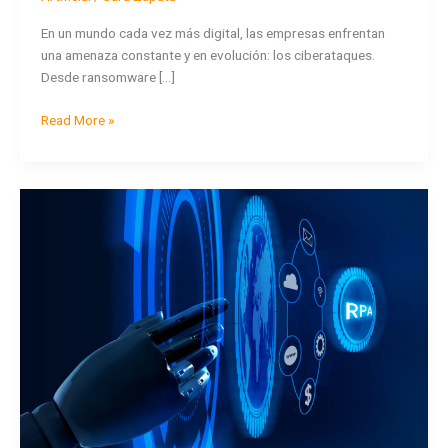
empresa?
La
En un mundo cada vez más digital, las empresas enfrentan
importancia
una amenaza constante y en evolución: los ciberataques.
de
Desde ransomware […]
los
backups
Read More »
frente
a
los
La
ciberataques
próxima
ola
de
Inteligencia
Artificial:
Preparándose
para
el
Futuro