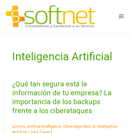
Ir
al
contenido
Inteligencia Artificial
¿Qué tan segura está la
¿Qué
tan
información de tu empresa? La
segura
importancia de los backups
está
la
frente a los ciberataques
información
de
acronis
,
artifical Intelligence
,
Ciberseguridad
,
IA
,
Inteligencia
tu
Artificial
/
Sara Zapata