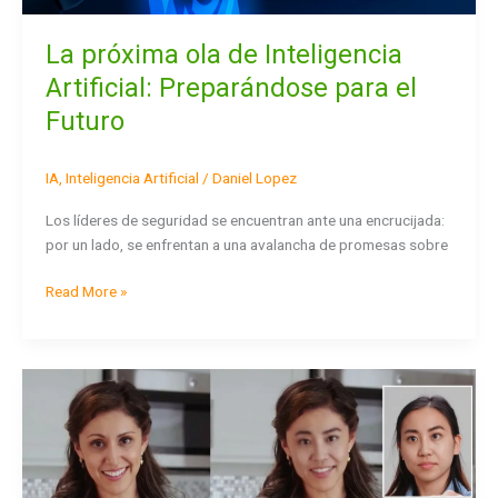
La próxima ola de Inteligencia
Artificial: Preparándose para el
Futuro
IA
,
Inteligencia Artificial
/
Daniel Lopez
Los líderes de seguridad se encuentran ante una encrucijada:
por un lado, se enfrentan a una avalancha de promesas sobre
Read More »
Deepfakes
en
la
era
de