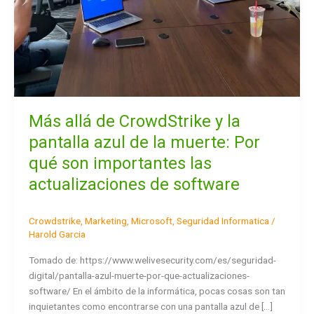
la
muerte:
Por
qué
son
importantes
las
actualizaciones
Más allá de CrowdStrike y la
de
pantalla azul de la muerte: Por
software
qué son importantes las
actualizaciones de software
Crowdstrike
,
Marketing
,
Microsoft
,
Seguridad Informatica
/
Harold Garcia
Tomado de: https://www.welivesecurity.com/es/seguridad-
digital/pantalla-azul-muerte-por-que-actualizaciones-
software/ En el ámbito de la informática, pocas cosas son tan
inquietantes como encontrarse con una pantalla azul de […]