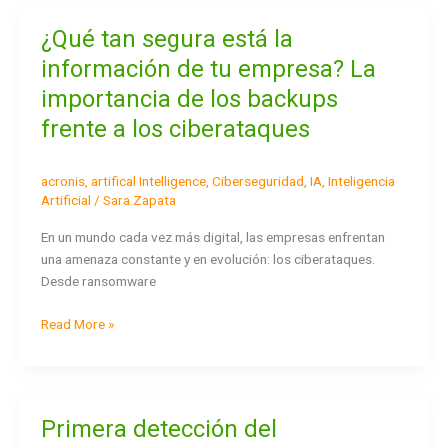
¿Qué tan segura está la
¿Qué
tan
información de tu empresa? La
segura
importancia de los backups
está
la
frente a los ciberataques
información
de
acronis
,
artifical Intelligence
,
Ciberseguridad
,
IA
,
Inteligencia
tu
Artificial
/
Sara Zapata
empresa?
La
En un mundo cada vez más digital, las empresas enfrentan
importancia
una amenaza constante y en evolución: los ciberataques.
de
Desde ransomware
los
backups
Read More »
frente
a
los
ciberataques
Primera detección del
Primera
detección