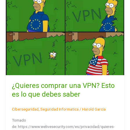
una
VPN?
Esto
es
lo
que
debes
saber
¿Quieres comprar una VPN? Esto
es lo que debes saber
Ciberseguridad
,
Seguridad Informatica
/
Harold Garcia
Tomado
de: https://www.welivesecurity.com/es/privacidad/quieres-