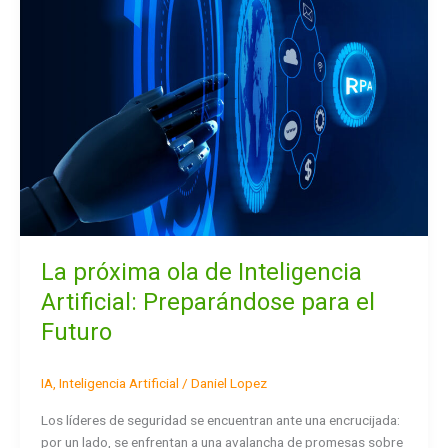
ola
de
Inteligencia
Artificial:
Preparándose
para
el
Futuro
La próxima ola de Inteligencia
Artificial: Preparándose para el
Futuro
IA
,
Inteligencia Artificial
/
Daniel Lopez
Los líderes de seguridad se encuentran ante una encrucijada:
por un lado, se enfrentan a una avalancha de promesas sobre