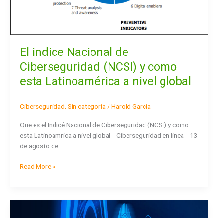
a
nivel
global
El indice Nacional de
Ciberseguridad (NCSI) y como
esta Latinoamérica a nivel global
Ciberseguridad
,
Sin categoría
/
Harold Garcia
Que es el Indicé Nacional de Ciberseguridad (NCSI) y como
esta Latinoamrica a nivel global Ciberseguridad en linea 13
de agosto de
Read More »
La
próxima