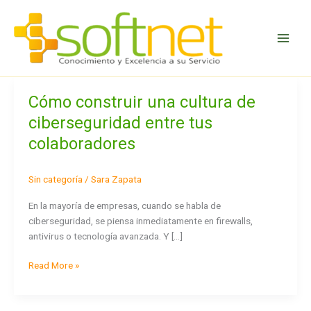
Ir
al
contenido
Cómo construir una cultura de
Cómo
construir
ciberseguridad entre tus
una
colaboradores
cultura
de
ciberseguridad
Sin categoría
/
Sara Zapata
entre
En la mayoría de empresas, cuando se habla de
tus
ciberseguridad, se piensa inmediatamente en firewalls,
colaboradores
antivirus o tecnología avanzada. Y […]
Read More »