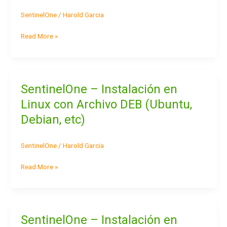
Archivo
SentinelOne
/
Harold Garcia
EXE
(Windows
Read More »
Server
and
PC
–
All
SentinelOne – Instalación en
SentinelOne
Versions)
–
Linux con Archivo DEB (Ubuntu,
Instalación
Debian, etc)
en
Linux
con
SentinelOne
/
Harold Garcia
Archivo
DEB
Read More »
(Ubuntu,
Debian,
etc)
SentinelOne – Instalación en
SentinelOne