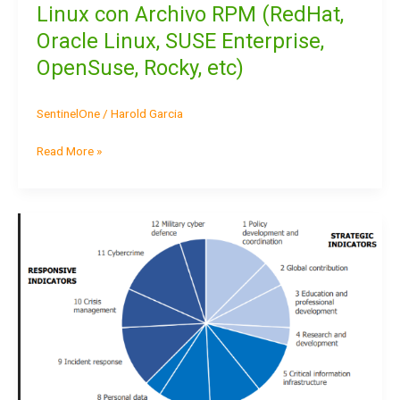
–
Linux con Archivo RPM (RedHat,
Instalación
Oracle Linux, SUSE Enterprise,
en
Linux
OpenSuse, Rocky, etc)
con
Archivo
SentinelOne
/
Harold Garcia
RPM
(RedHat,
Read More »
Oracle
Linux,
SUSE
Enterprise,
El
OpenSuse,
indice
Rocky,
Nacional
etc)
de
Ciberseguridad
(NCSI)
y
como
esta
Latinoamérica