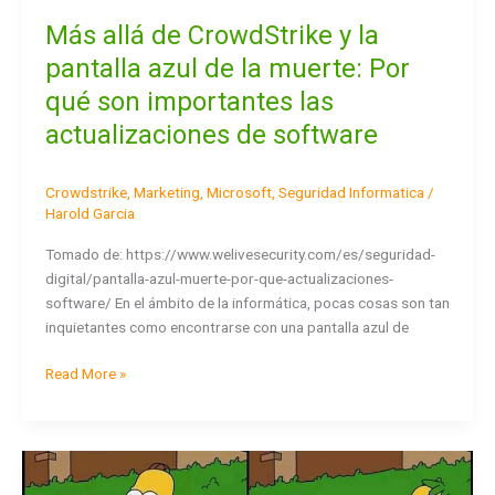
actualizaciones
Más allá de CrowdStrike y la
de
pantalla azul de la muerte: Por
software
qué son importantes las
actualizaciones de software
Crowdstrike
,
Marketing
,
Microsoft
,
Seguridad Informatica
/
Harold Garcia
Tomado de: https://www.welivesecurity.com/es/seguridad-
digital/pantalla-azul-muerte-por-que-actualizaciones-
software/ En el ámbito de la informática, pocas cosas son tan
inquietantes como encontrarse con una pantalla azul de
Read More »
¿Quieres
comprar