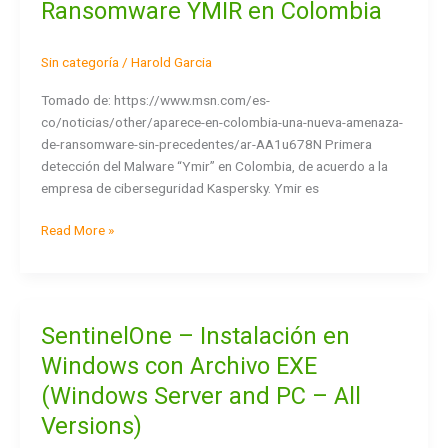
Ransomware YMIR en Colombia
del
Ransomware
Sin categoría
/
Harold Garcia
YMIR
en
Tomado de: https://www.msn.com/es-
Colombia
co/noticias/other/aparece-en-colombia-una-nueva-amenaza-
de-ransomware-sin-precedentes/ar-AA1u678N Primera
detección del Malware “Ymir” en Colombia, de acuerdo a la
empresa de ciberseguridad Kaspersky. Ymir es
Read More »
SentinelOne – Instalación en
SentinelOne
–
Windows con Archivo EXE
Instalación
(Windows Server and PC – All
en
Windows
Versions)
con