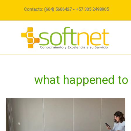
Ir
Contacto: (604) 5606427 - +57 305 2498905
al
contenido
what happened to 
Más
allá
de
CrowdStrike
y