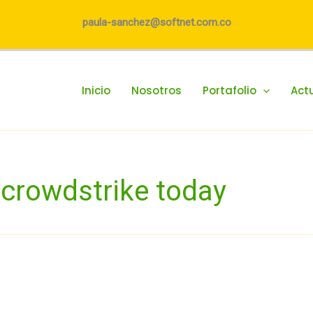
paula-sanchez@softnet.com.co
Inicio
Nosotros
Portafolio
Act
crowdstrike today